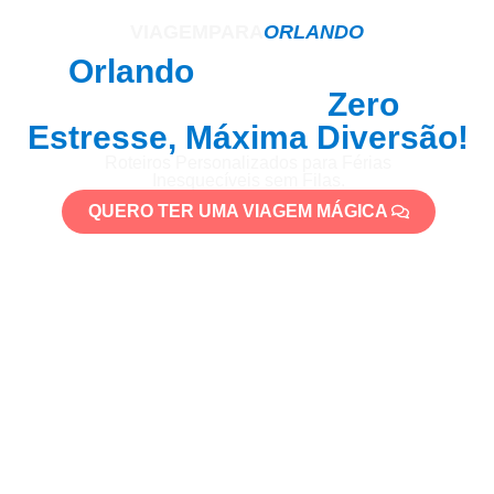
Sua Viagem Mágica para
VIAGEMPARA
ORLANDO
Orlando
, Planejada por
Especialistas:
Zero
Estresse, Máxima Diversão!
Roteiros Personalizados para Férias
Inesquecíveis sem Filas.
QUERO TER UMA VIAGEM MÁGICA